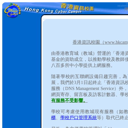
香港資訊校園（
www.hkcamp
由香港教育城（教城）營運的「香港
基金的資助成立，以推動學校及教師
八百多所中小學提供上網服務。
隨著學校的互聯網設備日趨完善，為
展，我們於
3
月
1
日起終止「香港資訊
服務（
DNS Management Service
）外
網頁寄存、留言板及訪客計數器、學
有服務不受影響。
學校可考慮使用教城現有服務（如
櫃
、
學校戶口管理系統
等）取代已終