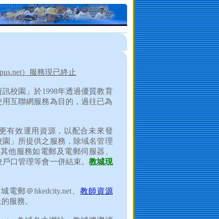
us.net
）服務現已終止
資訊校園」於
1998
年透過優質教育
使用互聯網服務為目的，過往已為
更有效運用資源，以配合未來發
校園」所提供之服務，除域名管理
，其他服務如電郵及電郵伺服器、
校戶口管理等會一併結束。
教城現
教城電郵＠
hkedcity.net
、
教師資源
止的服務。