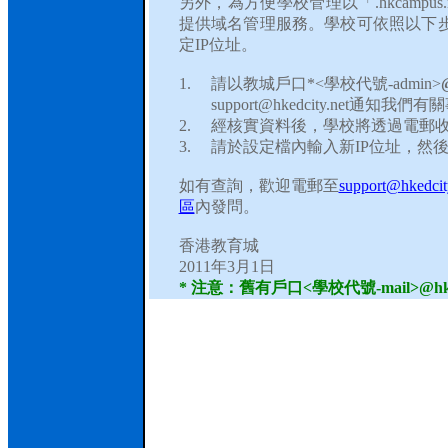
另外，為方便學校管理以「
.hkcampus.
提供域名管理服務。學校可依照以下
定
IP
位址。
1.
請以教城戶口
*<
學校代號
-admin>
@
support@hkedcity.net
通知我們有關
2.
經核實資料後，學校將透過電郵
3.
請於設定檔內輸入新
IP
位址，然
如有查詢，歡迎電郵至
support@hkedcit
區
內發問。
香港教育城
2011
年
3
月
1
日
*
注意：舊有戶口
<
學校代號
-mail>@hk