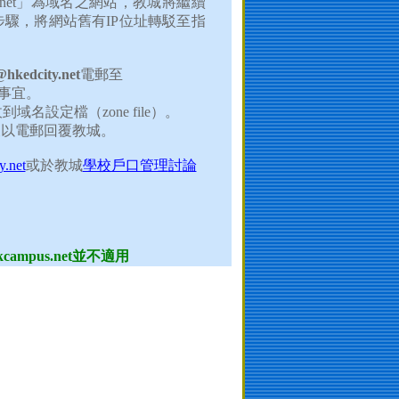
net
」為域名之網站，教城將繼續
步驟，將網站舊有
IP
位址轉駁至指
hkedcity.net
電郵至
事宜。
收到域名設定檔（
zone file
）。
後以電郵回覆教城。
y.net
或於教城
學校戶口管理
討
論
campus.net
並不適用